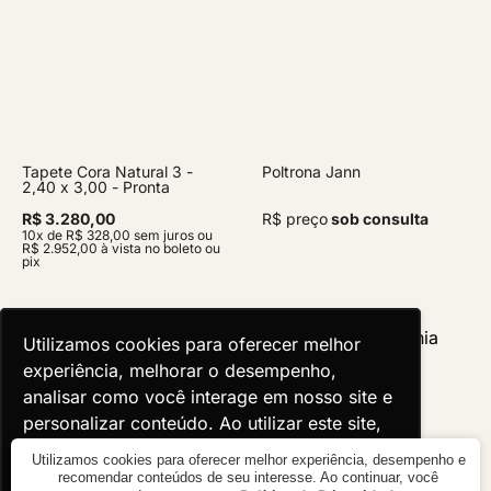
Tapete Cora Natural 3 -
Poltrona Jann
2,40 x 3,00 - Pronta
Entrega
R$ 3.280,00
R$ preço
sob consulta
10x de R$ 328,00 sem juros ou
R$ 2.952,00 à vista no boleto ou
pix
Utilizamos cookies para oferecer melhor
Utilizamos cookies para oferecer melhor
experiência, melhorar o desempenho,
experiência, melhorar o desempenho,
analisar como você interage em nosso site e
analisar como você interage em nosso site e
personalizar conteúdo. Ao utilizar este site,
personalizar conteúdo. Ao utilizar este site,
você concorda com o uso de cookies.
você concorda com o uso de cookies.
Utilizamos cookies para oferecer melhor experiência, desempenho e
recomendar conteúdos de seu interesse. Ao continuar, você