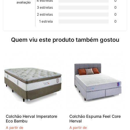
4 estrelas
0
avaliação
3 estrelas
0
2 estrelas
0
1 estrela
0
Quem viu este produto também gostou
Colchão Herval Imperatore
Colchão Espuma Feel Core
Eco Bambu
Herval
A partir de
A partir de