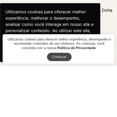
Utilizamos cookies para oferecer melhor
Utilizamos cookies para oferecer melhor
experiência, melhorar o desempenho,
experiência, melhorar o desempenho,
analisar como você interage em nosso site e
analisar como você interage em nosso site e
personalizar conteúdo. Ao utilizar este site,
personalizar conteúdo. Ao utilizar este site,
você concorda com o uso de cookies.
você concorda com o uso de cookies.
Utilizamos cookies para oferecer melhor experiência, desempenho e
recomendar conteúdos de seu interesse. Ao continuar, você
Política de Privacidade
concorda com a nossa
.
Ok, entendi!
Ok, entendi!
Receba novidades
Continuar
Conjunto de 3 Banquetas
Conjunto Cadeiras Doha -
Chanel - Pronta Entrega
Pronta Entrega
R$ 5.340,00
R$ 3.540,00
10x de R$ 534,00 sem juros ou
10x de R$ 354,00 sem juros ou
R$ 4.806,00 à vista no boleto ou
R$ 3.186,00 à vista no boleto ou
pix
pix