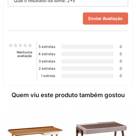
5 estrelas
0
Nenhuma
4 estrelas
0
avaliação
3 estrelas
0
2 estrelas
0
1 estrela
0
Quem viu este produto também gostou