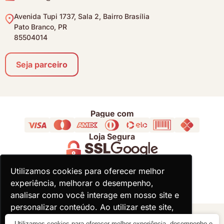
Avenida Tupi 1737, Sala 2, Bairro Brasília
Pato Branco, PR
85504014
Seja parceiro
Pague com
Loja Segura
Acompanhe
Utilizamos cookies para oferecer melhor
Utilizamos cookies para oferecer melhor
experiência, melhorar o desempenho,
experiência, melhorar o desempenho,
analisar como você interage em nosso site e
analisar como você interage em nosso site e
personalizar conteúdo. Ao utilizar este site,
personalizar conteúdo. Ao utilizar este site,
você concorda com o uso de cookies.
você concorda com o uso de cookies.
© 2000 - 2026 - Divina Haus - CNPJ: 18.930.821/0001-92
Utilizamos cookies para oferecer melhor experiência, desempenho e