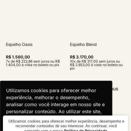
Espelho Oasis
Espelho Blend
R$ 1.560,00
R$ 3.170,00
7x de R$ 222,86 sem juros ou R$
10x de R$ 317,00 sem juros ou
1.404,00 à vista no boleto ou pix
R$ 2.853,00 à vista no boleto ou
pix
Utilizamos cookies para oferecer melhor
Utilizamos cookies para oferecer melhor
experiência, melhorar o desempenho,
experiência, melhorar o desempenho,
analisar como você interage em nosso site e
analisar como você interage em nosso site e
personalizar conteúdo. Ao utilizar este site,
personalizar conteúdo. Ao utilizar este site,
você concorda com o uso de cookies.
você concorda com o uso de cookies.
Utilizamos cookies para oferecer melhor experiência, desempenho e
recomendar conteúdos de seu interesse. Ao continuar, você
Política de Privacidade
concorda com a nossa
.