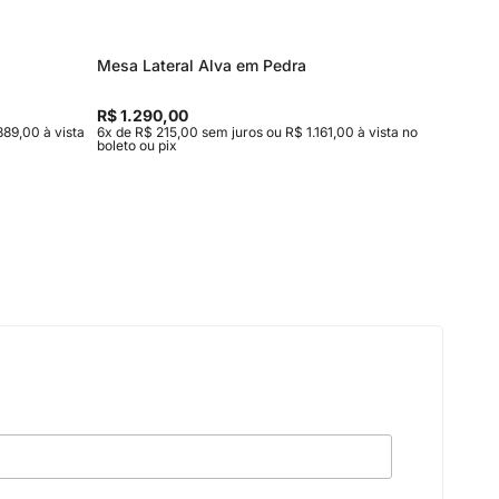
Mesa Lateral Alva em Pedra
Mesa de
Entrega
R$ 1.290,00
R$ 15.9
889,00 à vista
6x de R$ 215,00 sem juros ou R$ 1.161,00 à vista no
10x de R$
boleto ou pix
vista no b