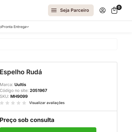
0
Seja Parceiro
o
Pronta Entrega
arrinhos
Espelho Rudá
spelhos
 e Laterais
Marca:
Uultis
Código no site:
2051967
ro
SKU:
MH9099
ar
Visualizar avaliações
Preço sob consulta