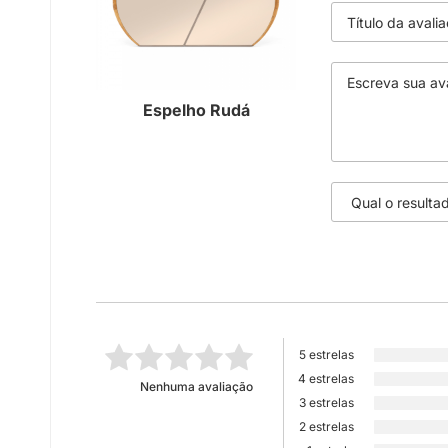
Espelho Rudá
5 estrelas
4 estrelas
Nenhuma avaliação
3 estrelas
2 estrelas