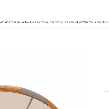
ala de Estar
Quarto
Área Externa
Escritório
Essencial 2026
Móveis em Cour
s
Bistrôs e Banquetas
Camas e Cabeceiras
Balanços
Cadeiras
Aparadores e C
alcões
Chaises
Colchões
Banquetas e Bistrôs
Escrivaninhas
Banquetas
Mesa de Centro
Cômodas
Cadeiras
Estantes
Cadeiras
e Bar, Chá e
Mesas Laterais e de Apoio
Mesas de Cabeceira
Carrinho Bar
Camas
Poltronas
Sofás Cama
Chaises
Decoração e E
antar
Racks e Sofá Table
Recamier e Bancos
Espreguiçadeiras
Mesas de Apoio
Puffs e Bancos
Mesas
Mesas de Cent
Sofás
Mesas de Centro
Mesas de Jant
Sofás Curvos e Orgânicos
Mesas Laterais
Móveis Soltos
Sofás Elétricos
Poltronas
Poltronas
Sofás Fixos e Ilha
Sofás
Sofás