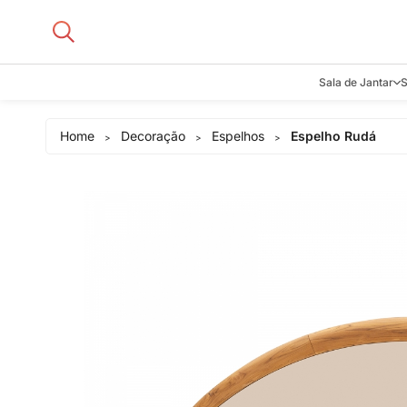
Sala de Jantar
S
Aparadore
Home
Decoração
Espelhos
Espelho Rudá
>
>
>
Buffets e B
Cadeiras
Carrinhos d
Adegas
Mesas de J