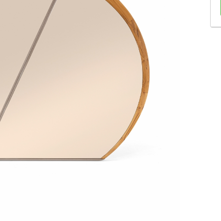
Sofás Retráteis
Tapetes
Bancos e Puffs