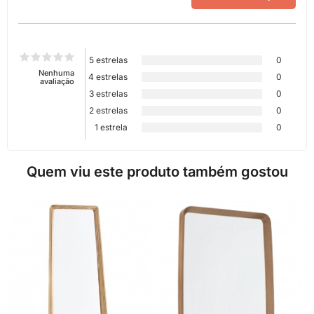
5 estrelas
0
Nenhuma
4 estrelas
0
avaliação
3 estrelas
0
2 estrelas
0
1 estrela
0
Quem viu este produto também gostou