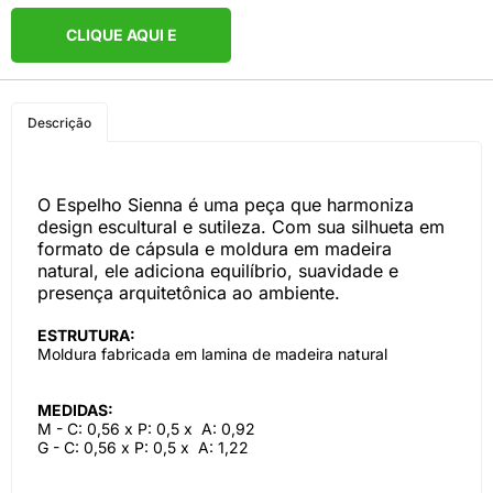
CLIQUE AQUI E
COMPRE PELO
Descrição
WHATSAPP
O Espelho Sienna é uma peça que harmoniza
design escultural e sutileza. Com sua silhueta em
formato de cápsula e moldura em madeira
natural, ele adiciona equilíbrio, suavidade e
presença arquitetônica ao ambiente.
ESTRUTURA:
Moldura fabricada em lamina de madeira natural
MEDIDAS:
M - C: 0,56 x P: 0,5 x A: 0,92
G - C: 0,56 x P: 0,5 x A: 1,22