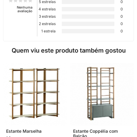
5 estrelas
0
Nenhuma
4 estrelas
0
avaliação
3 estrelas
0
2 estrelas
0
1 estrela
0
Quem viu este produto também gostou
Estante Marselha
Estante Coppélia com
Balcão