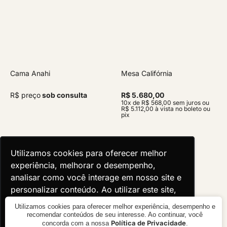
Cama Anahi
Mesa Califórnia
R$ preço
sob consulta
R$ 5.680,00
10x de R$ 568,00 sem juros ou
R$ 5.112,00 à vista no boleto ou
pix
Utilizamos cookies para oferecer melhor
Utilizamos cookies para oferecer melhor
experiência, melhorar o desempenho,
experiência, melhorar o desempenho,
analisar como você interage em nosso site e
analisar como você interage em nosso site e
personalizar conteúdo. Ao utilizar este site,
personalizar conteúdo. Ao utilizar este site,
você concorda com o uso de cookies.
você concorda com o uso de cookies.
Utilizamos cookies para oferecer melhor experiência, desempenho e
recomendar conteúdos de seu interesse. Ao continuar, você
Política de Privacidade
concorda com a nossa
.