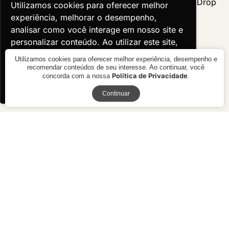
Utilizamos cookies para oferecer melhor
Utilizamos cookies para oferecer melhor
experiência, melhorar o desempenho,
experiência, melhorar o desempenho,
analisar como você interage em nosso site e
analisar como você interage em nosso site e
personalizar conteúdo. Ao utilizar este site,
personalizar conteúdo. Ao utilizar este site,
você concorda com o uso de cookies.
você concorda com o uso de cookies.
Utilizamos cookies para oferecer melhor experiência, desempenho e
recomendar conteúdos de seu interesse. Ao continuar, você
Política de Privacidade
concorda com a nossa
.
Ok, entendi!
Ok, entendi!
Receba novidades
Continuar
Mesa de Centro Orla
Mesa de Centro Drop
R$ 1.980,00
R$ preço
sob consulta
9x de R$ 220,00 sem juros ou R$
1.782,00 à vista no boleto ou pix