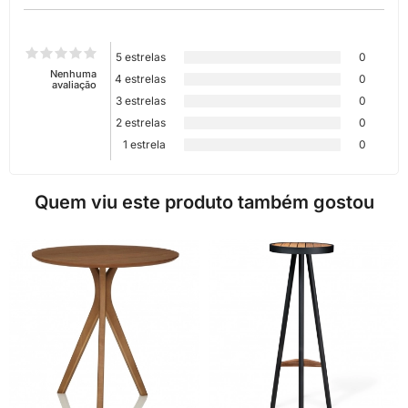
5 estrelas
0
Nenhuma
4 estrelas
0
avaliação
3 estrelas
0
2 estrelas
0
1 estrela
0
Quem viu este produto também gostou