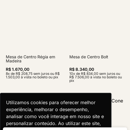
Mesa de Centro Régia em
Mesa de Centro Bolt
Madeira
R$ 1.670,00
R$ 8.340,00
8x de R$ 208,75 sem juros ou R$
10x de R$ 834,00 sem juros ou
1.503,00 à vista no boleto ou pix
R$ 7.506,00 à vista no boleto ou
pix
Utilizamos cookies para oferecer melhor
Utilizamos cookies para oferecer melhor
experiência, melhorar o desempenho,
experiência, melhorar o desempenho,
analisar como você interage em nosso site e
analisar como você interage em nosso site e
personalizar conteúdo. Ao utilizar este site,
personalizar conteúdo. Ao utilizar este site,