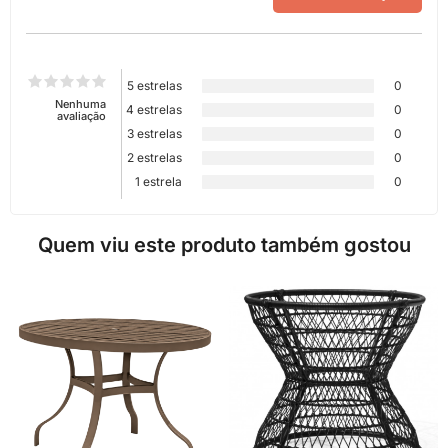
5 estrelas
0
Nenhuma
4 estrelas
0
avaliação
3 estrelas
0
2 estrelas
0
1 estrela
0
Quem viu este produto também gostou