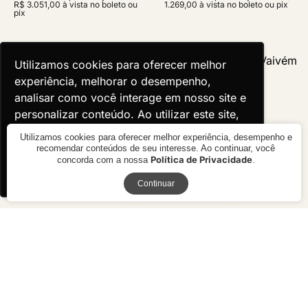
R$ 3.051,00 à vista no boleto ou
1.269,00 à vista no boleto ou pix
pix
Utilizamos cookies para oferecer melhor
Utilizamos cookies para oferecer melhor
experiência, melhorar o desempenho,
experiência, melhorar o desempenho,
analisar como você interage em nosso site e
analisar como você interage em nosso site e
personalizar conteúdo. Ao utilizar este site,
personalizar conteúdo. Ao utilizar este site,
você concorda com o uso de cookies.
você concorda com o uso de cookies.
Utilizamos cookies para oferecer melhor experiência, desempenho e
recomendar conteúdos de seu interesse. Ao continuar, você
Política de Privacidade
concorda com a nossa
.
Ok, entendi!
Ok, entendi!
Receba novidades
Continuar
Mesa de Centro Organic
Mesa de Centro Vaivém
Studio
R$ preço
sob consulta
R$ 6.430,00
10x de R$ 643,00 sem juros ou
R$ 5.787,00 à vista no boleto ou
pix