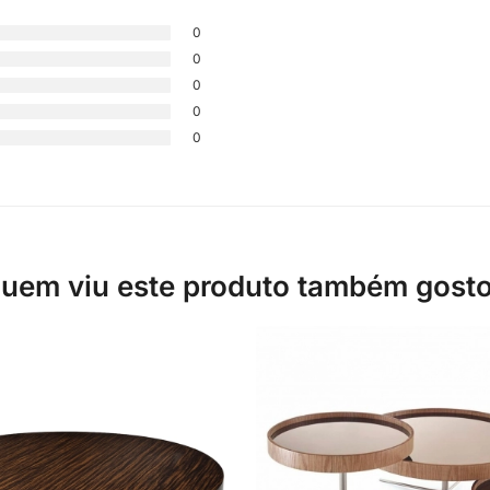
0
0
0
0
0
uem viu este produto também gost