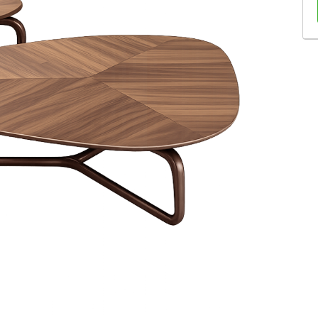
Sofás Retráteis
Tapetes
Bancos e Puffs