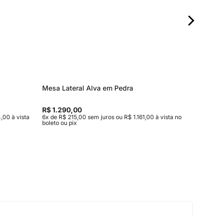
Mesa Lateral Alva em Pedra
Mesa de
Entrega
R$ 1.290,00
R$ 15.9
,00 à vista
6x de R$ 215,00 sem juros ou R$ 1.161,00 à vista no
10x de R$
boleto ou pix
vista no b