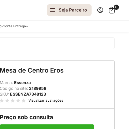
0
Seja Parceiro
o
Pronta Entrega
arrinhos
Mesa de Centro Eros
spelhos
 e Laterais
Marca:
Essenza
Código no site:
2189958
ro
SKU:
ESSENZA7348123
ar
Visualizar avaliações
Preço sob consulta