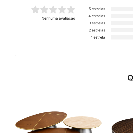
5 estrelas
4 estrelas
Nenhuma avaliação
3 estrelas
2 estrelas
1 estrela
Q