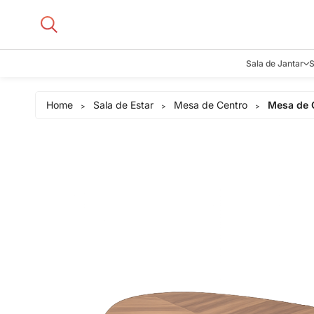
Sala de Jantar
S
Aparadore
Home
Sala de Estar
Mesa de Centro
Mesa de 
>
>
>
Buffets e B
Cadeiras
Carrinhos d
Adegas
Mesas de J