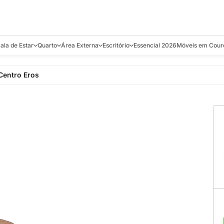
ala de Estar
Quarto
Área Externa
Escritório
Essencial 2026
Móveis em Cour
s
Bistrôs e Banquetas
Camas e Cabeceiras
Balanços
Cadeiras
Aparadores e C
Centro Eros
alcões
Chaises
Colchões
Banquetas e Bistrôs
Escrivaninhas
Banquetas
Mesa de Centro
Cômodas
Cadeiras
Estantes
Cadeiras
e Bar, Chá e
Mesas Laterais e de Apoio
Mesas de Cabeceira
Carrinho Bar
Camas
Poltronas
Sofás Cama
Chaises
Decoração e E
antar
Racks e Sofá Table
Recamier e Bancos
Espreguiçadeiras
Mesas de Apoio
Puffs e Bancos
Mesas
Mesas de Cent
Sofás
Mesas de Centro
Mesas de Jant
Sofás Curvos e Orgânicos
Mesas Laterais
Móveis Soltos
Sofás Elétricos
Poltronas
Poltronas
Sofás Fixos e Ilha
Sofás
Sofás