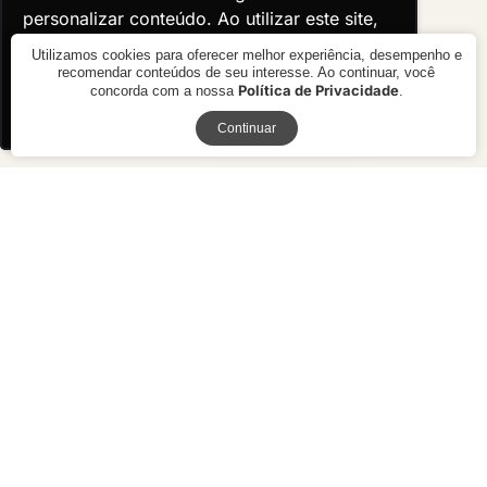
personalizar conteúdo. Ao utilizar este site,
personalizar conteúdo. Ao utilizar este site,
você concorda com o uso de cookies.
você concorda com o uso de cookies.
Utilizamos cookies para oferecer melhor experiência, desempenho e
recomendar conteúdos de seu interesse. Ao continuar, você
Política de Privacidade
concorda com a nossa
.
Ok, entendi!
Ok, entendi!
Receba novidades
Continuar
Mesa de Centro Organic
Mesa de Centro Vaivém
Studio
R$ preço
sob consulta
R$ 6.430,00
10x de R$ 643,00 sem juros ou
R$ 5.787,00 à vista no boleto ou
pix
Mobiliário de alto padrão para projetos residenciais e