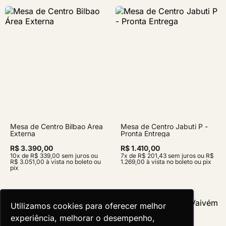
Mesa de Centro Bilbao Área
Mesa de Centro Jabuti P -
Externa
Pronta Entrega
R$ 3.390,00
R$ 1.410,00
10x de R$ 339,00 sem juros ou
7x de R$ 201,43 sem juros ou R$
R$ 3.051,00 à vista no boleto ou
1.269,00 à vista no boleto ou pix
pix
Utilizamos cookies para oferecer melhor
Utilizamos cookies para oferecer melhor
experiência, melhorar o desempenho,
experiência, melhorar o desempenho,