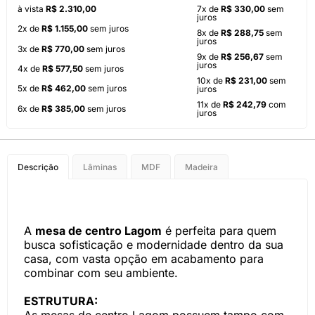
à vista
R$ 2.310,00
7x de
R$ 330,00
sem
juros
2x de
R$ 1.155,00
sem juros
8x de
R$ 288,75
sem
juros
3x de
R$ 770,00
sem juros
9x de
R$ 256,67
sem
juros
4x de
R$ 577,50
sem juros
10x de
R$ 231,00
sem
5x de
R$ 462,00
sem juros
juros
11x de
R$ 242,79
com
6x de
R$ 385,00
sem juros
juros
Descrição
Lâminas
MDF
Madeira
A
mesa de centro Lagom
é perfeita para quem
busca sofisticação e modernidade dentro da sua
casa, com vasta opção em acabamento para
combinar com seu ambiente.
ESTRUTURA: