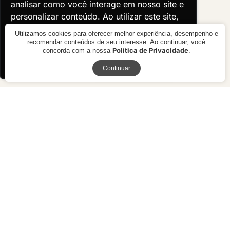
analisar como você interage em nosso site e
analisar como você interage em nosso site e
personalizar conteúdo. Ao utilizar este site,
personalizar conteúdo. Ao utilizar este site,
você concorda com o uso de cookies.
você concorda com o uso de cookies.
Utilizamos cookies para oferecer melhor experiência, desempenho e
recomendar conteúdos de seu interesse. Ao continuar, você
Política de Privacidade
concorda com a nossa
.
Ok, entendi!
Ok, entendi!
Receba novidades
Continuar
Mesa de Centro Organic
Mesa de Centro Vaivém
Studio
R$ preço
sob consulta
R$ 6.430,00
10x de R$ 643,00 sem juros ou
R$ 5.787,00 à vista no boleto ou
pix