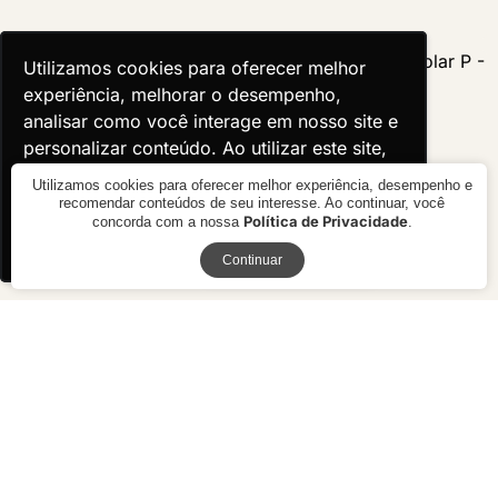
Utilizamos cookies para oferecer melhor
Utilizamos cookies para oferecer melhor
experiência, melhorar o desempenho,
experiência, melhorar o desempenho,
analisar como você interage em nosso site e
analisar como você interage em nosso site e
personalizar conteúdo. Ao utilizar este site,
personalizar conteúdo. Ao utilizar este site,
você concorda com o uso de cookies.
você concorda com o uso de cookies.
Utilizamos cookies para oferecer melhor experiência, desempenho e
recomendar conteúdos de seu interesse. Ao continuar, você
Política de Privacidade
concorda com a nossa
.
Ok, entendi!
Ok, entendi!
Receba novidades
Continuar
Mesa de Centro Vaivém
Mesa de Centro Solar P -
Pronta Entrega
R$ 6.430,00
R$ 8.990,00
10x de R$ 643,00 sem juros ou
10x de R$ 899,00 sem juros ou
R$ 5.787,00 à vista no boleto ou
R$ 8.091,00 à vista no boleto ou
pix
pix