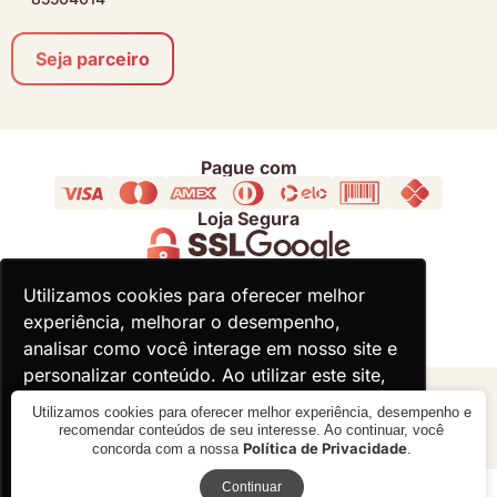
Seja parceiro
Pague com
Loja Segura
Acompanhe
Utilizamos cookies para oferecer melhor
Utilizamos cookies para oferecer melhor
experiência, melhorar o desempenho,
experiência, melhorar o desempenho,
analisar como você interage em nosso site e
analisar como você interage em nosso site e
personalizar conteúdo. Ao utilizar este site,
personalizar conteúdo. Ao utilizar este site,
você concorda com o uso de cookies.
você concorda com o uso de cookies.
© 2000 - 2026 - Divina Haus - CNPJ: 18.930.821/0001-92
Utilizamos cookies para oferecer melhor experiência, desempenho e
recomendar conteúdos de seu interesse. Ao continuar, você
Política de Privacidade
concorda com a nossa
.
Ok, entendi!
Ok, entendi!
Receba novidades
Verificada por
Continuar