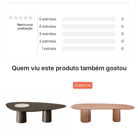
5 estrelas
0
Nenhuma
4 estrelas
0
avaliação
3 estrelas
0
2 estrelas
0
1 estrela
0
Quem viu este produto também gostou
Essencial