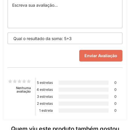
5 estrelas
0
Nenhuma
4 estrelas
0
avaliação
3 estrelas
0
2 estrelas
0
1 estrela
0
Quem viu este produto também gostou