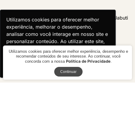
Utilizamos cookies para oferecer melhor
Utilizamos cookies para oferecer melhor
experiência, melhorar o desempenho,
experiência, melhorar o desempenho,
analisar como você interage em nosso site e
analisar como você interage em nosso site e
personalizar conteúdo. Ao utilizar este site,
personalizar conteúdo. Ao utilizar este site,
você concorda com o uso de cookies.
você concorda com o uso de cookies.
Utilizamos cookies para oferecer melhor experiência, desempenho e
recomendar conteúdos de seu interesse. Ao continuar, você
Política de Privacidade
concorda com a nossa
.
Ok, entendi!
Ok, entendi!
Receba novidades
Continuar
Mesa de Jantar York
Mesa de Jantar Jabuti
R$ 5.730,00
R$ 8.650,00
10x de R$ 573,00 sem juros ou
10x de R$ 865,00 sem juros ou
R$ 5.157,00 à vista no boleto ou
R$ 7.785,00 à vista no boleto ou
pix
pix