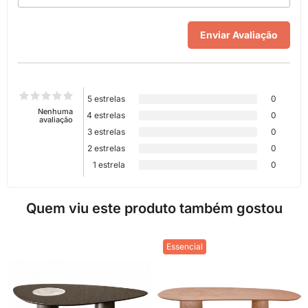
5 estrelas
0
Nenhuma
4 estrelas
0
avaliação
3 estrelas
0
2 estrelas
0
1 estrela
0
Quem viu este produto também gostou
Essencial