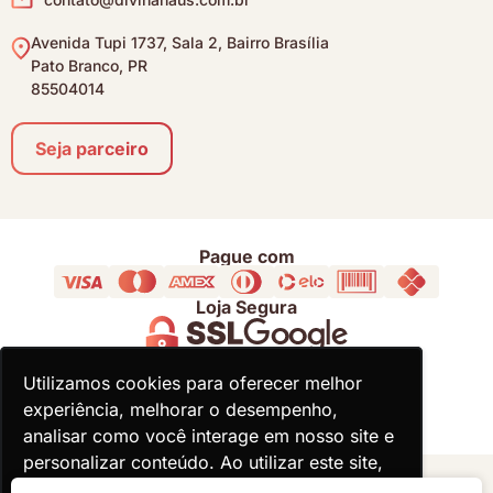
Avenida Tupi 1737, Sala 2, Bairro Brasília
Pato Branco, PR
85504014
Seja parceiro
Pague com
Loja Segura
Acompanhe
Utilizamos cookies para oferecer melhor
Utilizamos cookies para oferecer melhor
experiência, melhorar o desempenho,
experiência, melhorar o desempenho,
analisar como você interage em nosso site e
analisar como você interage em nosso site e
personalizar conteúdo. Ao utilizar este site,
personalizar conteúdo. Ao utilizar este site,
você concorda com o uso de cookies.
você concorda com o uso de cookies.