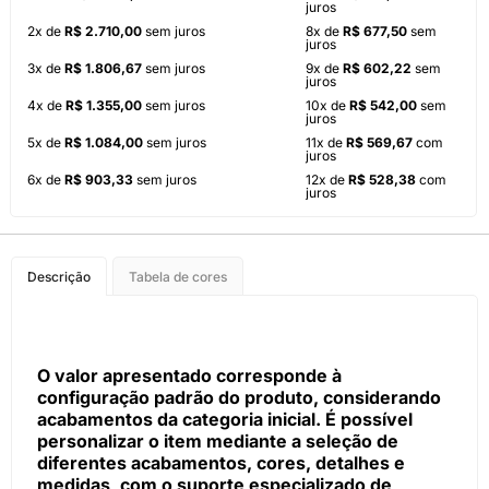
juros
2x de
R$ 2.710,00
sem juros
8x de
R$ 677,50
sem
juros
3x de
R$ 1.806,67
sem juros
9x de
R$ 602,22
sem
juros
4x de
R$ 1.355,00
sem juros
10x de
R$ 542,00
sem
juros
5x de
R$ 1.084,00
sem juros
11x de
R$ 569,67
com
juros
6x de
R$ 903,33
sem juros
12x de
R$ 528,38
com
juros
Descrição
Tabela de cores
O valor apresentado corresponde à
configuração padrão do produto, considerando
acabamentos da categoria inicial. É possível
personalizar o item mediante a seleção de
diferentes acabamentos, cores, detalhes e
medidas, com o suporte especializado de