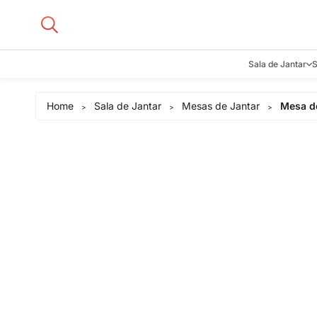
Sala de Jantar
S
Aparadore
Home
Sala de Jantar
Mesas de Jantar
Mesa de
>
>
>
Buffets e B
Cadeiras
Carrinhos d
Adegas
Mesas de J