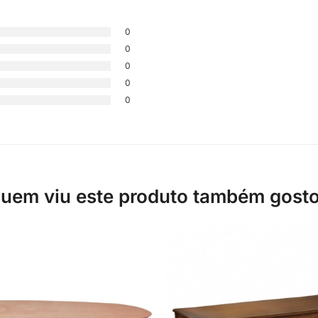
0
0
0
0
0
uem viu este produto também gost