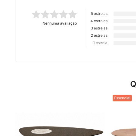
5 estrelas
4 estrelas
Nenhuma avaliação
3 estrelas
2 estrelas
1 estrela
Q
Essencial