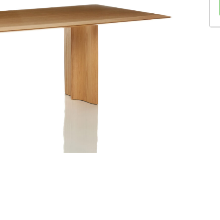
Sofás Retráteis
Tapetes
Bancos e Puffs