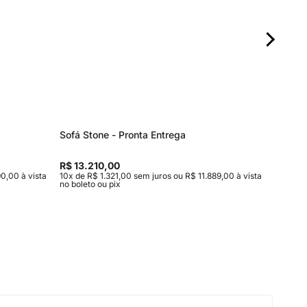
Sofá Stone - Pronta Entrega
Aparado
R$ 13.210,00
R$ 4.82
0,00 à vista
10x de R$ 1.321,00 sem juros ou R$ 11.889,00 à vista
10x de R$
no boleto ou pix
no boleto