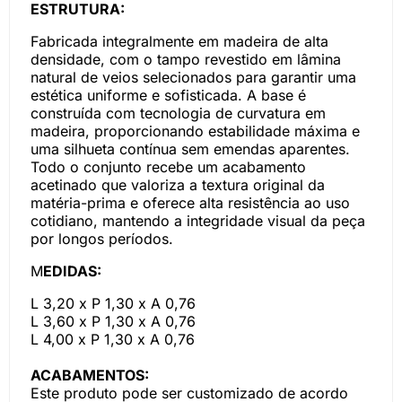
ESTRUTURA:
Fabricada integralmente em madeira de alta
densidade, com o tampo revestido em lâmina
natural de veios selecionados para garantir uma
estética uniforme e sofisticada. A base é
construída com tecnologia de curvatura em
madeira, proporcionando estabilidade máxima e
uma silhueta contínua sem emendas aparentes.
Todo o conjunto recebe um acabamento
acetinado que valoriza a textura original da
matéria-prima e oferece alta resistência ao uso
cotidiano, mantendo a integridade visual da peça
por longos períodos.
M
EDIDAS:
L 3,20 x P 1,30 x A 0,76
L 3,60 x P 1,30 x A 0,76
L 4,00 x P 1,30 x A 0,76
ACABAMENTOS:
Este produto pode ser customizado de acordo