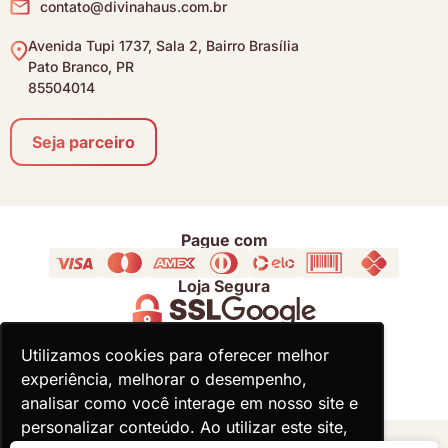
contato@divinahaus.com.br
Avenida Tupi 1737, Sala 2, Bairro Brasília
Pato Branco, PR
85504014
Seja parceiro
Pague com
Loja Segura
Acompanhe
Utilizamos cookies para oferecer melhor
Utilizamos cookies para oferecer melhor
experiência, melhorar o desempenho,
experiência, melhorar o desempenho,
analisar como você interage em nosso site e
analisar como você interage em nosso site e
personalizar conteúdo. Ao utilizar este site,
personalizar conteúdo. Ao utilizar este site,