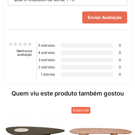
5 estrelas
0
Nenhuma
4 estrelas
0
avaliação
3 estrelas
0
2 estrelas
0
1 estrela
0
Quem viu este produto também gostou
Essencial