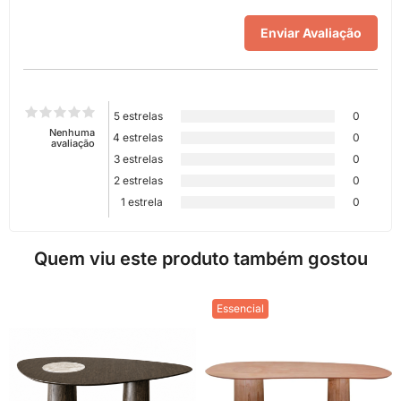
5 estrelas
0
Nenhuma
4 estrelas
0
avaliação
3 estrelas
0
2 estrelas
0
1 estrela
0
Quem viu este produto também gostou
Essencial