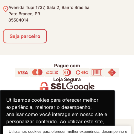
Avenida Tupi 1737, Sala 2, Bairro Brasília
Pato Branco, PR
85504014
Seja parceiro
Pague com
Loja Segura
Acompanhe
Utilizamos cookies para oferecer melhor
Utilizamos cookies para oferecer melhor
experiência, melhorar o desempenho,
experiência, melhorar o desempenho,
analisar como você interage em nosso site e
analisar como você interage em nosso site e
personalizar conteúdo. Ao utilizar este site,
personalizar conteúdo. Ao utilizar este site,
você concorda com o uso de cookies.
você concorda com o uso de cookies.
© 2000 - 2026 - Divina Haus - CNPJ: 18.930.821/0001-92
Utilizamos cookies para oferecer melhor experiência, desempenho e