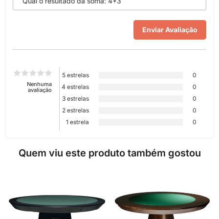
5 estrelas
0
Nenhuma
4 estrelas
0
avaliação
3 estrelas
0
2 estrelas
0
1 estrela
0
Quem viu este produto também gostou