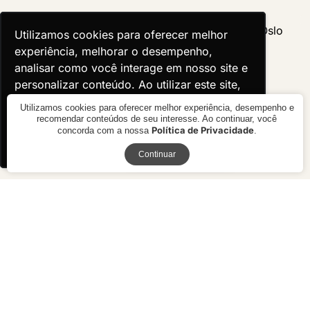
Utilizamos cookies para oferecer melhor
Utilizamos cookies para oferecer melhor
experiência, melhorar o desempenho,
experiência, melhorar o desempenho,
analisar como você interage em nosso site e
analisar como você interage em nosso site e
personalizar conteúdo. Ao utilizar este site,
personalizar conteúdo. Ao utilizar este site,
você concorda com o uso de cookies.
você concorda com o uso de cookies.
Utilizamos cookies para oferecer melhor experiência, desempenho e
recomendar conteúdos de seu interesse. Ao continuar, você
Política de Privacidade
concorda com a nossa
.
Ok, entendi!
Ok, entendi!
Receba novidades
Continuar
Mesa Lateral Line
Mesa Lateral Oslo
R$ 4.250,00
R$ preço
sob consulta
10x de R$ 425,00 sem juros ou
R$ 3.825,00 à vista no boleto ou
pix