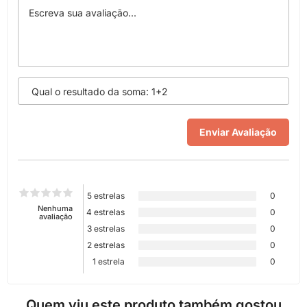
5 estrelas
0
Nenhuma
4 estrelas
0
avaliação
3 estrelas
0
2 estrelas
0
1 estrela
0
Quem viu este produto também gostou