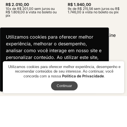
R$ 2.010,00
R$ 1.940,00
10x de R$ 201,00 sem juros ou
9x de R$ 215,56 sem juros ou R$
R$ 1.809,00 à vista no boleto ou
1.746,00 à vista no boleto ou pix
pix
Utilizamos cookies para oferecer melhor
Utilizamos cookies para oferecer melhor
experiência, melhorar o desempenho,
experiência, melhorar o desempenho,
analisar como você interage em nosso site e
analisar como você interage em nosso site e
personalizar conteúdo. Ao utilizar este site,
personalizar conteúdo. Ao utilizar este site,
você concorda com o uso de cookies.
você concorda com o uso de cookies.
Utilizamos cookies para oferecer melhor experiência, desempenho e
recomendar conteúdos de seu interesse. Ao continuar, você
Política de Privacidade
concorda com a nossa
.
Ok, entendi!
Ok, entendi!
Receba novidades
Continuar
Mesa Lateral Voki
Mesa Lateral Line
R$ 1.850,00
R$ 4.250,00
9x de R$ 205,56 sem juros ou R$
10x de R$ 425,00 sem juros ou
1.665,00 à vista no boleto ou pix
R$ 3.825,00 à vista no boleto ou
pix