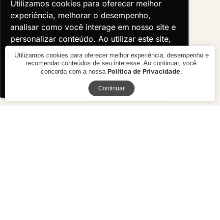
Utilizamos cookies para oferecer melhor
Utilizamos cookies para oferecer melhor
experiência, melhorar o desempenho,
experiência, melhorar o desempenho,
analisar como você interage em nosso site e
analisar como você interage em nosso site e
personalizar conteúdo. Ao utilizar este site,
personalizar conteúdo. Ao utilizar este site,
você concorda com o uso de cookies.
você concorda com o uso de cookies.
Utilizamos cookies para oferecer melhor experiência, desempenho e
recomendar conteúdos de seu interesse. Ao continuar, você
Política de Privacidade
concorda com a nossa
.
Ok, entendi!
Ok, entendi!
Receba novidades
Continuar
Balanço Casú para Área
Externa
R$ 14.900,00
10x de R$ 1.490,00 sem juros ou
R$ 13.410,00 à vista no boleto ou
pix