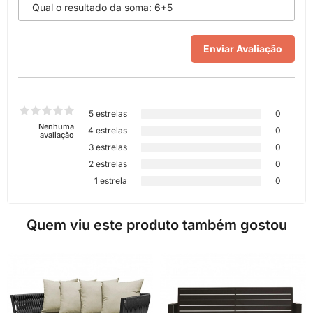
5 estrelas
0
Nenhuma
4 estrelas
0
avaliação
3 estrelas
0
2 estrelas
0
1 estrela
0
Quem viu este produto também gostou