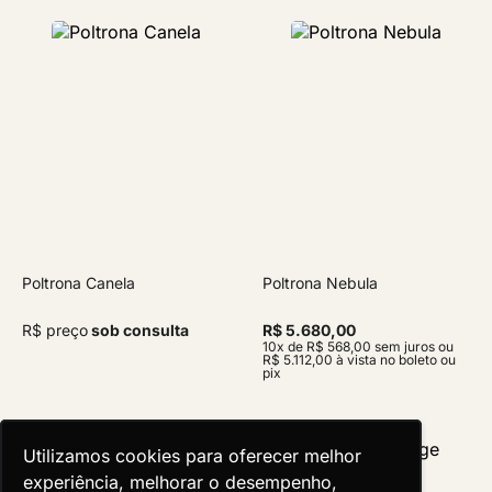
Poltrona Canela
Poltrona Nebula
R$ preço
sob consulta
R$ 5.680,00
10x de R$ 568,00 sem juros ou
R$ 5.112,00 à vista no boleto ou
pix
Utilizamos cookies para oferecer melhor
Utilizamos cookies para oferecer melhor
experiência, melhorar o desempenho,
experiência, melhorar o desempenho,