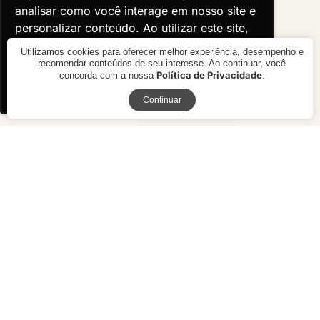
analisar como você interage em nosso site e
analisar como você interage em nosso site e
personalizar conteúdo. Ao utilizar este site,
personalizar conteúdo. Ao utilizar este site,
você concorda com o uso de cookies.
você concorda com o uso de cookies.
Utilizamos cookies para oferecer melhor experiência, desempenho e
recomendar conteúdos de seu interesse. Ao continuar, você
Política de Privacidade
concorda com a nossa
.
Ok, entendi!
Ok, entendi!
Receba novidades
Continuar
Poltrona Boli Up
Poltrona Bridge
R$ 2.990,00
R$ preço
sob consulta
10x de R$ 299,00 sem juros ou
R$ 2.691,00 à vista no boleto ou
pix