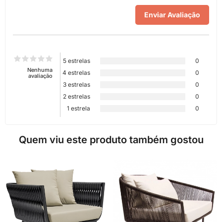
5 estrelas
0
Nenhuma
4 estrelas
0
avaliação
3 estrelas
0
2 estrelas
0
1 estrela
0
Quem viu este produto também gostou