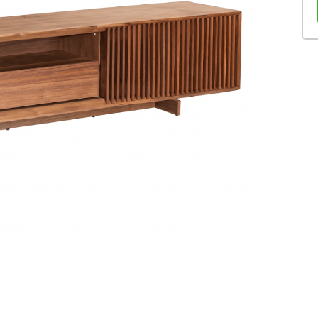
Sofás Retráteis
Tapetes
Bancos e Puffs