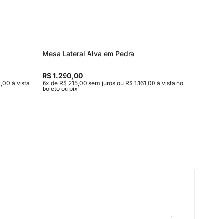
Mesa Lateral Alva em Pedra
Mesa de
Entrega
R$ 1.290,00
R$ 15.9
,00 à vista
6x de R$ 215,00 sem juros ou R$ 1.161,00 à vista no
10x de R$
boleto ou pix
vista no b