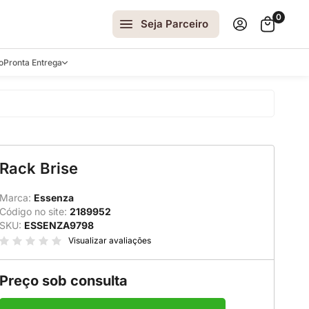
0
Seja Parceiro
o
Pronta Entrega
arrinhos
Rack Brise
spelhos
 e Laterais
Marca:
Essenza
Código no site:
2189952
ro
SKU:
ESSENZA9798
ar
Visualizar avaliações
Preço sob consulta