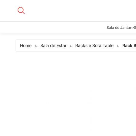
Sala de Jantar
S
Aparadore
Home
Sala de Estar
Racks e Sofá Table
Rack B
>
>
>
Buffets e B
Cadeiras
Carrinhos d
Adegas
Mesas de J