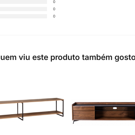
0
0
0
uem viu este produto também gost