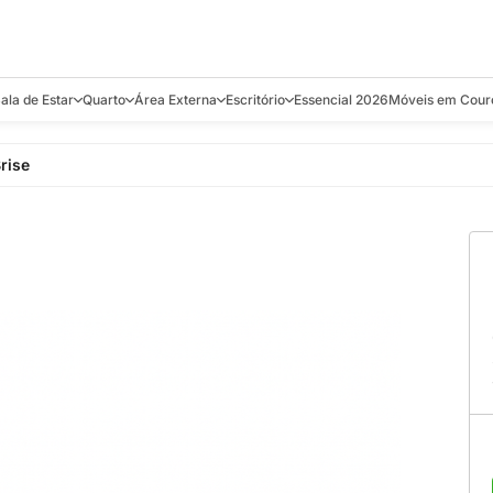
ala de Estar
Quarto
Área Externa
Escritório
Essencial 2026
Móveis em Cour
s
Bistrôs e Banquetas
Camas e Cabeceiras
Balanços
Cadeiras
Aparadores e C
rise
alcões
Chaises
Colchões
Banquetas e Bistrôs
Escrivaninhas
Banquetas
Mesa de Centro
Cômodas
Cadeiras
Estantes
Cadeiras
e Bar, Chá e
Mesas Laterais e de Apoio
Mesas de Cabeceira
Carrinho Bar
Camas
Poltronas
Sofás Cama
Chaises
Decoração e E
antar
Racks e Sofá Table
Recamier e Bancos
Espreguiçadeiras
Mesas de Apoio
Puffs e Bancos
Mesas
Mesas de Cent
Sofás
Mesas de Centro
Mesas de Jant
Sofás Curvos e Orgânicos
Mesas Laterais
Móveis Soltos
Sofás Elétricos
Poltronas
Poltronas
Sofás Fixos e Ilha
Sofás
Sofás