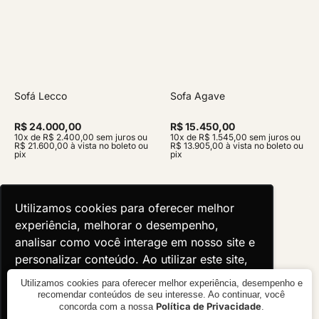
Sofá Lecco
Sofa Agave
R$ 24.000,00
R$ 15.450,00
10x de R$ 2.400,00 sem juros ou
10x de R$ 1.545,00 sem juros ou
R$ 21.600,00 à vista no boleto ou
R$ 13.905,00 à vista no boleto ou
pix
pix
Utilizamos cookies para oferecer melhor
Utilizamos cookies para oferecer melhor
experiência, melhorar o desempenho,
experiência, melhorar o desempenho,
analisar como você interage em nosso site e
analisar como você interage em nosso site e
personalizar conteúdo. Ao utilizar este site,
personalizar conteúdo. Ao utilizar este site,
você concorda com o uso de cookies.
você concorda com o uso de cookies.
Utilizamos cookies para oferecer melhor experiência, desempenho e
recomendar conteúdos de seu interesse. Ao continuar, você
Política de Privacidade
concorda com a nossa
.
Ok, entendi!
Ok, entendi!