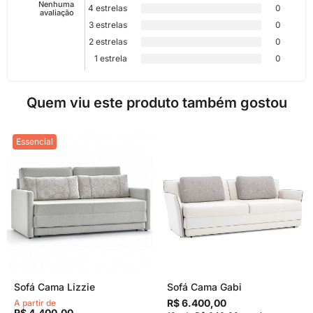
Nenhuma
4 estrelas
0
avaliação
3 estrelas
0
2 estrelas
0
1 estrela
0
Quem viu este produto também gostou
Essencial
Sofá Cama Lizzie
Sofá Cama Gabi
R$ 6.400,00
A partir de
R$ 4.400,00