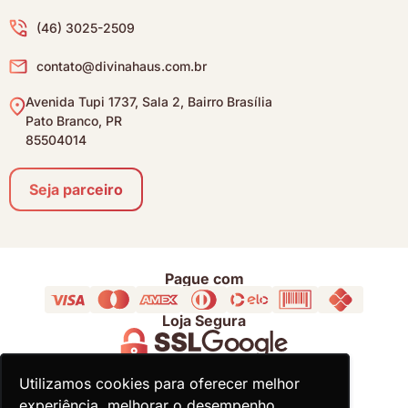
(46) 3025-2509
contato@divinahaus.com.br
Avenida Tupi 1737, Sala 2, Bairro Brasília
Pato Branco, PR
85504014
Seja parceiro
Pague com
Loja Segura
Acompanhe
Utilizamos cookies para oferecer melhor
Utilizamos cookies para oferecer melhor
experiência, melhorar o desempenho,
experiência, melhorar o desempenho,