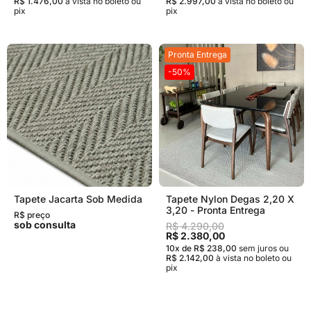
R$ 1.476,00
à vista no boleto ou
R$ 2.997,00
à vista no boleto ou
pix
pix
Pronta Entrega
-50%
Tapete Jacarta Sob Medida
Tapete Nylon Degas 2,20 X
3,20 - Pronta Entrega
R$ preço
sob consulta
R$ 4.290,00
R$ 2.380,00
10x de R$ 238,00
sem juros
ou
R$ 2.142,00
à vista no boleto ou
pix