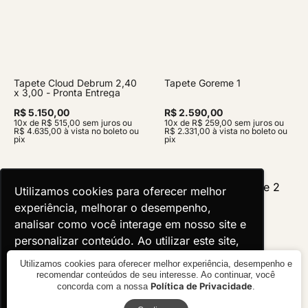
Tapete Cloud Debrum 2,40
Tapete Goreme 1
x 3,00 - Pronta Entrega
R$ 5.150,00
R$ 2.590,00
10x de R$ 515,00 sem juros ou
10x de R$ 259,00 sem juros ou
R$ 4.635,00 à vista no boleto ou
R$ 2.331,00 à vista no boleto ou
pix
pix
Utilizamos cookies para oferecer melhor
Utilizamos cookies para oferecer melhor
experiência, melhorar o desempenho,
experiência, melhorar o desempenho,
analisar como você interage em nosso site e
analisar como você interage em nosso site e
personalizar conteúdo. Ao utilizar este site,
personalizar conteúdo. Ao utilizar este site,
você concorda com o uso de cookies.
você concorda com o uso de cookies.
Utilizamos cookies para oferecer melhor experiência, desempenho e
recomendar conteúdos de seu interesse. Ao continuar, você
Política de Privacidade
concorda com a nossa
.
Ok, entendi!
Ok, entendi!