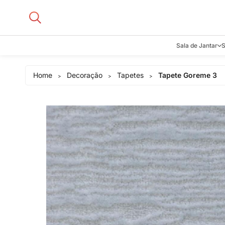
Sala de Jantar
S
Aparadore
Home
Decoração
Tapetes
Tapete Goreme 3
>
>
>
Buffets e B
Cadeiras
Carrinhos d
Adegas
Mesas de J