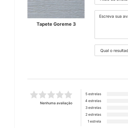
Tapete Goreme 3
5 estrelas
4 estrelas
Nenhuma avaliação
3 estrelas
2 estrelas
1 estrela