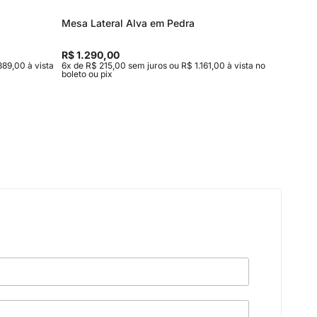
Mesa Lateral Alva em Pedra
Mesa de
Entrega
R$ 1.290,00
R$ 15.9
889,00 à vista
6x de R$ 215,00 sem juros ou R$ 1.161,00 à vista no
10x de R$
boleto ou pix
vista no b