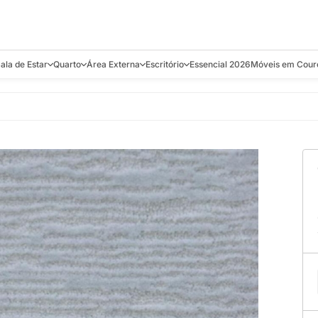
ala de Estar
Quarto
Área Externa
Escritório
Essencial 2026
Móveis em Cour
s
Bistrôs e Banquetas
Camas e Cabeceiras
Balanços
Cadeiras
Aparadores e C
alcões
Chaises
Colchões
Banquetas e Bistrôs
Escrivaninhas
Banquetas
Mesa de Centro
Cômodas
Cadeiras
Estantes
Cadeiras
e Bar, Chá e
Mesas Laterais e de Apoio
Mesas de Cabeceira
Carrinho Bar
Camas
Poltronas
Sofás Cama
Chaises
Decoração e E
antar
Racks e Sofá Table
Recamier e Bancos
Espreguiçadeiras
Mesas de Apoio
Puffs e Bancos
Mesas
Mesas de Cent
Sofás
Mesas de Centro
Mesas de Jant
Sofás Curvos e Orgânicos
Mesas Laterais
Móveis Soltos
Sofás Elétricos
Poltronas
Poltronas
Sofás Fixos e Ilha
Sofás
Sofás