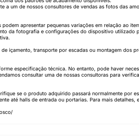
scolha dos padrões de acabamento disponíveis.
te a um de nossos consultores de vendas as fotos das amos
 podem apresentar pequenas variações em relação ao item 
 da fotografia e configurações do dispositivo utilizado p
tiva.
os de içamento, transporte por escadas ou montagem dos p
forme especificação técnica. No entanto, pode haver nec
damos consultar uma de nossas consultoras para verifica
fique se o produto adquirido passará normalmente por esc
te até halls de entrada ou portarias. Para mais detalhes,
nosco/