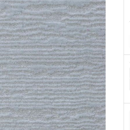
Sofás Retráteis
Tapetes
Bancos e Puffs