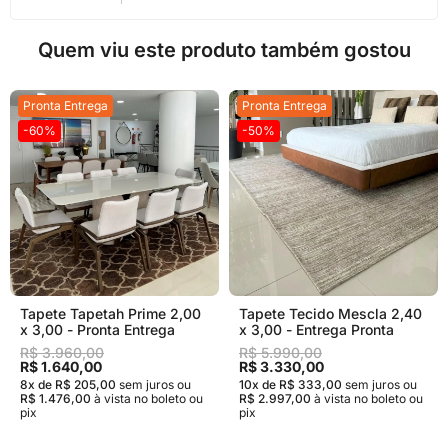
Quem viu este produto também gostou
Pronta Entrega
Pronta Entrega
-60%
-50%
Tapete Tapetah Prime 2,00
Tapete Tecido Mescla 2,40
x 3,00 - Pronta Entrega
x 3,00 - Entrega Pronta
R$ 3.960,00
R$ 5.990,00
R$ 1.640,00
R$ 3.330,00
8x de R$ 205,00
sem juros
ou
10x de R$ 333,00
sem juros
ou
R$ 1.476,00
à vista no boleto ou
R$ 2.997,00
à vista no boleto ou
pix
pix