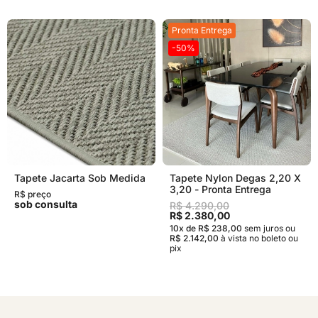
Pronta Entrega
-50%
Tapete Jacarta Sob Medida
Tapete Nylon Degas 2,20 X
3,20 - Pronta Entrega
R$ preço
sob consulta
R$ 4.290,00
R$ 2.380,00
10x de R$ 238,00
sem juros
ou
R$ 2.142,00
à vista no boleto ou
pix