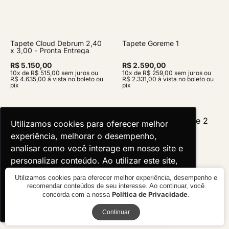
Tapete Cloud Debrum 2,40
Tapete Goreme 1
x 3,00 - Pronta Entrega
R$ 5.150,00
R$ 2.590,00
10x de R$ 515,00 sem juros ou
10x de R$ 259,00 sem juros ou
R$ 4.635,00 à vista no boleto ou
R$ 2.331,00 à vista no boleto ou
pix
pix
Utilizamos cookies para oferecer melhor
Utilizamos cookies para oferecer melhor
experiência, melhorar o desempenho,
experiência, melhorar o desempenho,
analisar como você interage em nosso site e
analisar como você interage em nosso site e
personalizar conteúdo. Ao utilizar este site,
personalizar conteúdo. Ao utilizar este site,
você concorda com o uso de cookies.
você concorda com o uso de cookies.
Utilizamos cookies para oferecer melhor experiência, desempenho e
recomendar conteúdos de seu interesse. Ao continuar, você
Política de Privacidade
concorda com a nossa
.
Ok, entendi!
Ok, entendi!
Receba novidades
Continuar