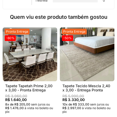
1 estrela
0
Quem viu este produto também gostou
Pronta Entrega
Pronta Entrega
-60%
-50%
Tapete Tapetah Prime 2,00
Tapete Tecido Mescla 2,40
x 3,00 - Pronta Entrega
x 3,00 - Entrega Pronta
R$ 3.960,00
R$ 5.990,00
R$ 1.640,00
R$ 3.330,00
8x de R$ 205,00
sem juros
ou
10x de R$ 333,00
sem juros
ou
R$ 1.476,00
à vista no boleto ou
R$ 2.997,00
à vista no boleto ou
pix
pix