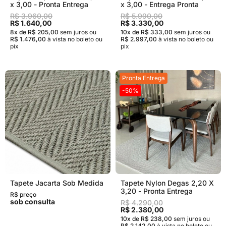
x 3,00 - Pronta Entrega
x 3,00 - Entrega Pronta
R$ 3.960,00
R$ 5.990,00
R$ 1.640,00
R$ 3.330,00
8x de R$ 205,00
sem juros
ou
10x de R$ 333,00
sem juros
ou
R$ 1.476,00
à vista no boleto ou
R$ 2.997,00
à vista no boleto ou
pix
pix
Pronta Entrega
-50%
Tapete Jacarta Sob Medida
Tapete Nylon Degas 2,20 X
3,20 - Pronta Entrega
R$ preço
sob consulta
R$ 4.290,00
R$ 2.380,00
10x de R$ 238,00
sem juros
ou
R$ 2.142,00
à vista no boleto ou