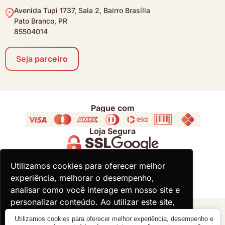
Avenida Tupi 1737, Sala 2, Bairro Brasília
Pato Branco, PR
85504014
Seja parceiro
Pague com
Loja Segura
Acompanhe
Utilizamos cookies para oferecer melhor
Utilizamos cookies para oferecer melhor
experiência, melhorar o desempenho,
experiência, melhorar o desempenho,
analisar como você interage em nosso site e
analisar como você interage em nosso site e
personalizar conteúdo. Ao utilizar este site,
personalizar conteúdo. Ao utilizar este site,
você concorda com o uso de cookies.
você concorda com o uso de cookies.
© 2000 - 2026 - Divina Haus - CNPJ: 18.930.821/0001-92
Utilizamos cookies para oferecer melhor experiência, desempenho e