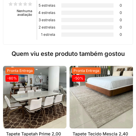
5 estrelas
0
Nenhuma
4 estrelas
0
avaliação
3 estrelas
0
2 estrelas
0
1 estrela
0
Quem viu este produto também gostou
Pronta Entrega
Pronta Entrega
-60%
-50%
Tapete Tapetah Prime 2,00
Tapete Tecido Mescla 2,40