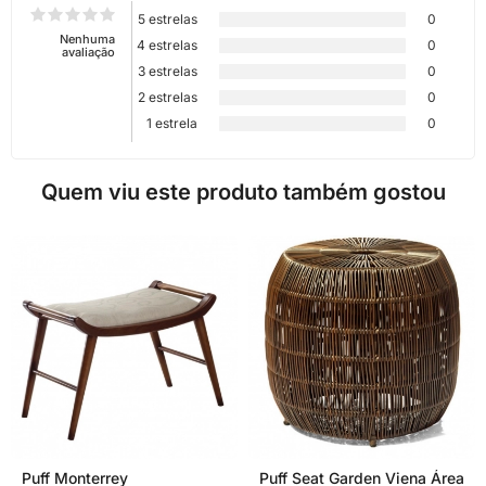
5 estrelas
0
Nenhuma
4 estrelas
0
avaliação
3 estrelas
0
2 estrelas
0
1 estrela
0
Quem viu este produto também gostou
Puff Monterrey
Puff Seat Garden Viena Área