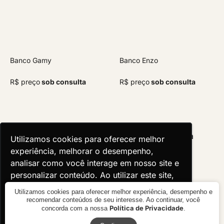
Banco Gamy
Banco Enzo
R$ preço
sob consulta
R$ preço
sob consulta
Utilizamos cookies para oferecer melhor
Utilizamos cookies para oferecer melhor
experiência, melhorar o desempenho,
experiência, melhorar o desempenho,
analisar como você interage em nosso site e
analisar como você interage em nosso site e
personalizar conteúdo. Ao utilizar este site,
personalizar conteúdo. Ao utilizar este site,
você concorda com o uso de cookies.
você concorda com o uso de cookies.
Utilizamos cookies para oferecer melhor experiência, desempenho e
recomendar conteúdos de seu interesse. Ao continuar, você
Política de Privacidade
concorda com a nossa
.
Ok, entendi!
Ok, entendi!