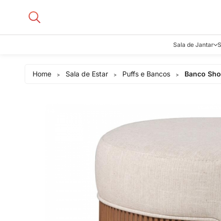
Sala de Jantar
S
Aparadore
Home
Sala de Estar
Puffs e Bancos
Banco Sho
>
>
>
Buffets e B
Cadeiras
Carrinhos d
Adegas
Mesas de J