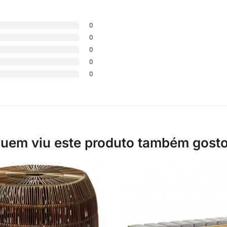
0
0
0
0
0
uem viu este produto também gost