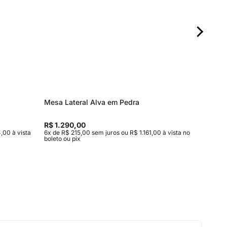
Mesa Lateral Alva em Pedra
Mesa de
Entrega
R$ 1.290,00
R$ 15.9
,00 à vista
6x de R$ 215,00 sem juros ou R$ 1.161,00 à vista no
10x de R$
boleto ou pix
vista no b