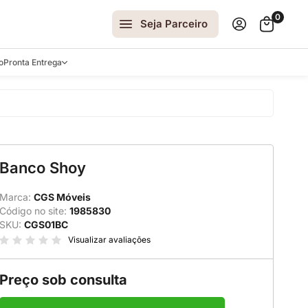
0
Seja Parceiro
o
Pronta Entrega
arrinhos
Banco Shoy
spelhos
 e Laterais
Marca:
CGS Móveis
Código no site:
1985830
ro
SKU:
CGS01BC
ar
Visualizar avaliações
Preço sob consulta