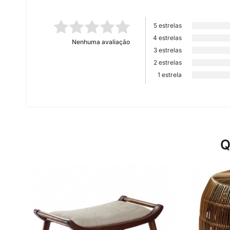
5 estrelas
4 estrelas
Nenhuma avaliação
3 estrelas
2 estrelas
1 estrela
Q