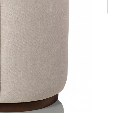
Sofás Retráteis
Tapetes
Bancos e Puffs