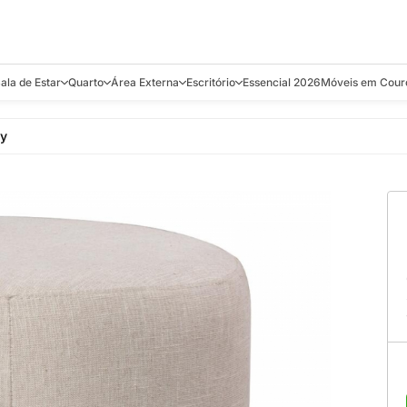
ala de Estar
Quarto
Área Externa
Escritório
Essencial 2026
Móveis em Cour
s
Bistrôs e Banquetas
Camas e Cabeceiras
Balanços
Cadeiras
Aparadores e C
y
alcões
Chaises
Colchões
Banquetas e Bistrôs
Escrivaninhas
Banquetas
Mesa de Centro
Cômodas
Cadeiras
Estantes
Cadeiras
e Bar, Chá e
Mesas Laterais e de Apoio
Mesas de Cabeceira
Carrinho Bar
Camas
Poltronas
Sofás Cama
Chaises
Decoração e E
antar
Racks e Sofá Table
Recamier e Bancos
Espreguiçadeiras
Mesas de Apoio
Puffs e Bancos
Mesas
Mesas de Cent
Sofás
Mesas de Centro
Mesas de Jant
Sofás Curvos e Orgânicos
Mesas Laterais
Móveis Soltos
Sofás Elétricos
Poltronas
Poltronas
Sofás Fixos e Ilha
Sofás
Sofás