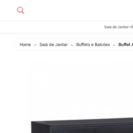
Sala de Jantar
S
Aparadore
Home
Sala de Jantar
Buffets e Balcões
Buffet
>
>
>
Buffets e B
Cadeiras
Carrinhos d
Adegas
Mesas de J