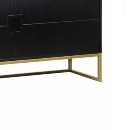
Sofás Retráteis
Tapetes
Bancos e Puffs