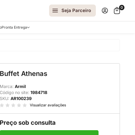
0
Seja Parceiro
o
Pronta Entrega
arrinhos
Buffet Athenas
spelhos
 e Laterais
Marca:
Armil
Código no site:
1984718
ro
SKU:
AR100239
ar
Visualizar avaliações
Preço sob consulta