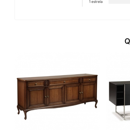
1 estrela
Q