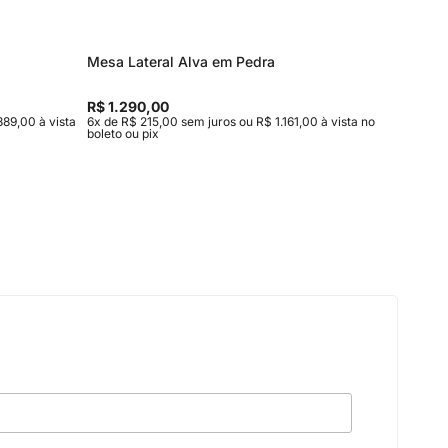
Mesa Lateral Alva em Pedra
Mesa de
Entrega
R$ 1.290,00
R$ 15.9
889,00 à vista
6x de R$ 215,00 sem juros ou R$ 1.161,00 à vista no
10x de R$
boleto ou pix
vista no b