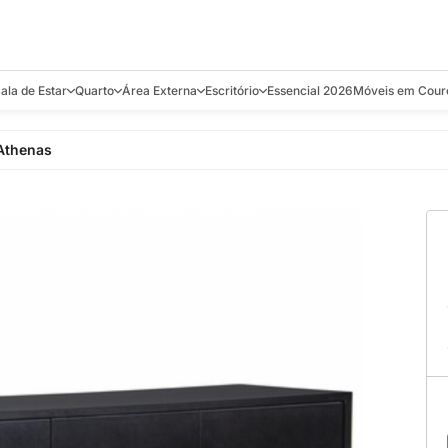
ala de Estar
Quarto
Área Externa
Escritório
Essencial 2026
Móveis em Cour
s
Bistrôs e Banquetas
Camas e Cabeceiras
Balanços
Cadeiras
Aparadores e C
 Athenas
alcões
Chaises
Colchões
Banquetas e Bistrôs
Escrivaninhas
Banquetas
Mesa de Centro
Cômodas
Cadeiras
Estantes
Cadeiras
e Bar, Chá e
Mesas Laterais e de Apoio
Mesas de Cabeceira
Carrinho Bar
Camas
Poltronas
Sofás Cama
Chaises
Decoração e E
antar
Racks e Sofá Table
Recamier e Bancos
Espreguiçadeiras
Mesas de Apoio
Puffs e Bancos
Mesas
Mesas de Cent
Sofás
Mesas de Centro
Mesas de Jant
Sofás Curvos e Orgânicos
Mesas Laterais
Móveis Soltos
Sofás Elétricos
Poltronas
Poltronas
Sofás Fixos e Ilha
Sofás
Sofás