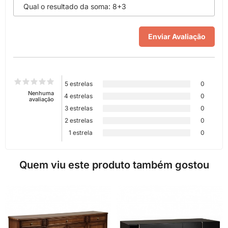
5 estrelas
0
Nenhuma
4 estrelas
0
avaliação
3 estrelas
0
2 estrelas
0
1 estrela
0
Quem viu este produto também gostou