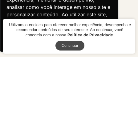
analisar como você interage em nosso site e
analisar como você interage em nosso site e
personalizar conteúdo. Ao utilizar este site,
personalizar conteúdo. Ao utilizar este site,
você concorda com o uso de cookies.
você concorda com o uso de cookies.
Utilizamos cookies para oferecer melhor experiência, desempenho e
recomendar conteúdos de seu interesse. Ao continuar, você
Política de Privacidade
concorda com a nossa
.
Ok, entendi!
Ok, entendi!
Receba novidades
Continuar
Mesa Lateral Otto
Cama Vila - Couro
R$ preço
sob consulta
R$ 18.170,00
10x de R$ 1.817,00 sem juros ou
R$ 16.353,00 à vista no boleto ou
pix