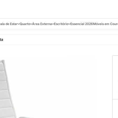
ala de Estar
Quarto
Área Externa
Escritório
Essencial 2026
Móveis em Cour
s
Bistrôs e Banquetas
Camas e Cabeceiras
Balanços
Cadeiras
Aparadores e C
ta
alcões
Chaises
Colchões
Banquetas e Bistrôs
Escrivaninhas
Banquetas
Mesa de Centro
Cômodas
Cadeiras
Estantes
Cadeiras
e Bar, Chá e
Mesas Laterais e de Apoio
Mesas de Cabeceira
Carrinho Bar
Camas
Poltronas
Sofás Cama
Chaises
Decoração e E
antar
Racks e Sofá Table
Recamier e Bancos
Espreguiçadeiras
Mesas de Apoio
Puffs e Bancos
Mesas
Mesas de Cent
Sofás
Mesas de Centro
Mesas de Jant
Sofás Curvos e Orgânicos
Mesas Laterais
Móveis Soltos
Sofás Elétricos
Poltronas
Poltronas
Sofás Fixos e Ilha
Sofás
Sofás