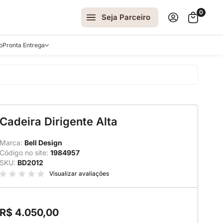
0
Seja Parceiro
o
Pronta Entrega
arrinhos
Cadeira Dirigente Alta
spelhos
 e Laterais
Marca:
Bell Design
Código no site:
1984957
ro
SKU:
BD2012
ar
Visualizar avaliações
R$ 4.050,00