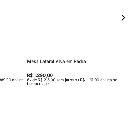
Mesa Lateral Alva em Pedra
Mesa de
Entrega
R$ 1.290,00
R$ 15.9
889,00 à vista
6x de R$ 215,00 sem juros ou R$ 1.161,00 à vista no
10x de R$
boleto ou pix
vista no b