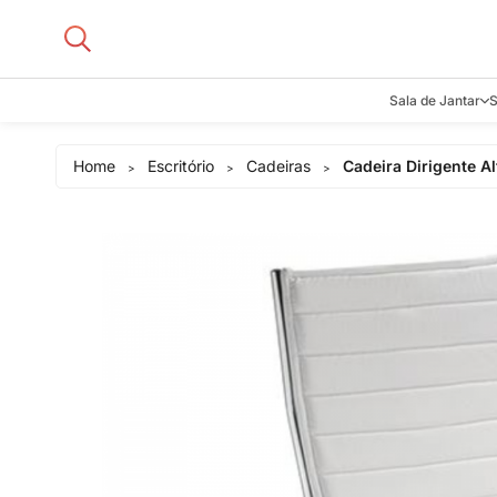
Sala de Jantar
S
Aparadore
Home
Escritório
Cadeiras
Cadeira Dirigente Al
>
>
>
Buffets e B
Cadeiras
Carrinhos d
Adegas
Mesas de J