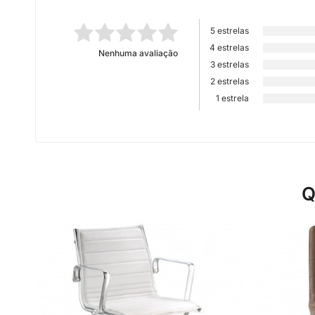
5 estrelas
4 estrelas
Nenhuma avaliação
3 estrelas
2 estrelas
1 estrela
Q