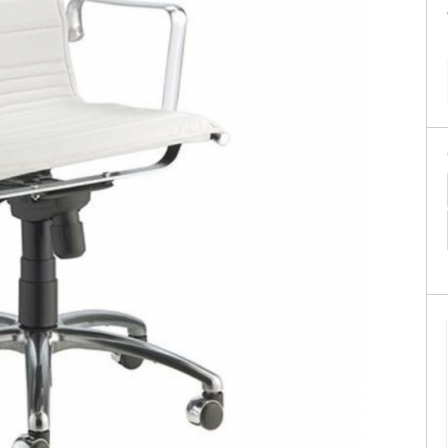
Sofás Retráteis
Tapetes
Bancos e Puffs