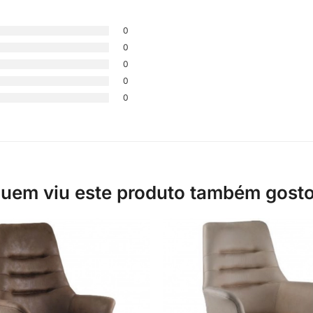
0
0
0
0
0
uem viu este produto também gost