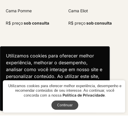
Cama Pomme
Cama Eliot
R$ preço
sob consulta
R$ preço
sob consulta
Utilizamos cookies para oferecer melhor
Utilizamos cookies para oferecer melhor
experiência, melhorar o desempenho,
experiência, melhorar o desempenho,
analisar como você interage em nosso site e
analisar como você interage em nosso site e
personalizar conteúdo. Ao utilizar este site,
personalizar conteúdo. Ao utilizar este site,
você concorda com o uso de cookies.
você concorda com o uso de cookies.
Utilizamos cookies para oferecer melhor experiência, desempenho e
recomendar conteúdos de seu interesse. Ao continuar, você
Política de Privacidade
concorda com a nossa
.
Ok, entendi!
Ok, entendi!
Receba novidades
Continuar
Cama Órion
Cama Nissi