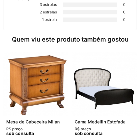
3 estrelas
0
2 estrelas
0
1 estrela
0
Quem viu este produto também gostou
Mesa de Cabeceira Milan
Cama Medellin Estofada
R$ preço
R$ preço
sob consulta
sob consulta