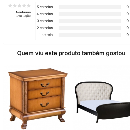
5 estrelas
0
Nenhuma
4 estrelas
0
avaliação
3 estrelas
0
2 estrelas
0
1 estrela
0
Quem viu este produto também gostou