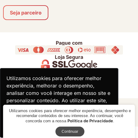
Seja parceiro
Pague com
Loja Segura
Acompanhe
Utilizamos cookies para oferecer melhor
Utilizamos cookies para oferecer melhor
experiência, melhorar o desempenho,
experiência, melhorar o desempenho,
analisar como você interage em nosso site e
analisar como você interage em nosso site e
personalizar conteúdo. Ao utilizar este site,
personalizar conteúdo. Ao utilizar este site,
você concorda com o uso de cookies.
você concorda com o uso de cookies.
© 2000 - 2026 - Divina Haus - CNPJ: 18.930.821/0001-92
Utilizamos cookies para oferecer melhor experiência, desempenho e
recomendar conteúdos de seu interesse. Ao continuar, você
Política de Privacidade
concorda com a nossa
.
Ok, entendi!
Ok, entendi!
Receba novidades
Verificada por
Continuar