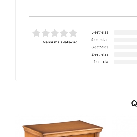
5 estrelas
4 estrelas
Nenhuma avaliação
3 estrelas
2 estrelas
1 estrela
Q