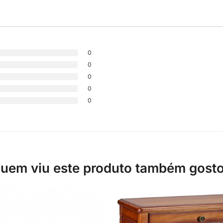
0
0
0
0
0
uem viu este produto também gost