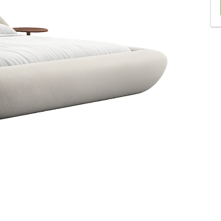
Sofás Retráteis
Tapetes
Bancos e Puffs