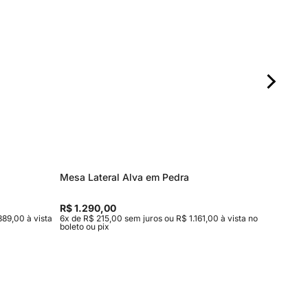
Mesa Lateral Alva em Pedra
Mesa de
Entrega
R$ 1.290,00
R$ 15.9
889,00 à vista
6x de R$ 215,00 sem juros ou R$ 1.161,00 à vista no
10x de R$
boleto ou pix
vista no b