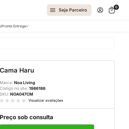
0
Seja Parceiro
o
Pronta Entrega
arrinhos
Cama Haru
spelhos
 e Laterais
Marca:
Noa Living
Código no site:
1986186
ro
SKU:
NOA047CM
ar
Visualizar avaliações
Preço sob consulta