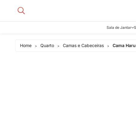
Sala de Jantar
S
Aparadore
Home
Quarto
Camas e Cabeceiras
Cama Haru
>
>
>
Buffets e B
Cadeiras
Carrinhos d
Adegas
Mesas de J