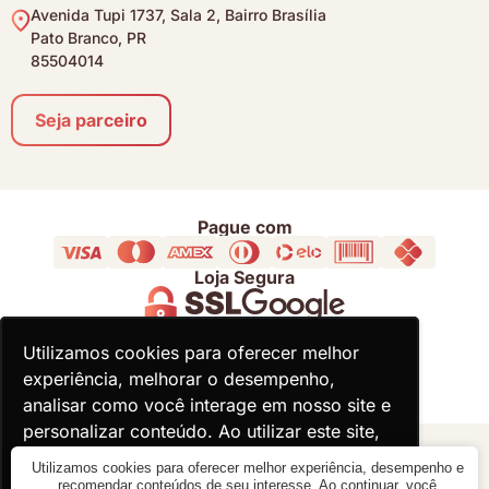
Avenida Tupi 1737, Sala 2, Bairro Brasília
Pato Branco, PR
85504014
Seja parceiro
Pague com
Loja Segura
Acompanhe
Utilizamos cookies para oferecer melhor
Utilizamos cookies para oferecer melhor
experiência, melhorar o desempenho,
experiência, melhorar o desempenho,
analisar como você interage em nosso site e
analisar como você interage em nosso site e
personalizar conteúdo. Ao utilizar este site,
personalizar conteúdo. Ao utilizar este site,
você concorda com o uso de cookies.
você concorda com o uso de cookies.
© 2000 - 2026 - Divina Haus - CNPJ: 18.930.821/0001-92
Utilizamos cookies para oferecer melhor experiência, desempenho e
recomendar conteúdos de seu interesse. Ao continuar, você