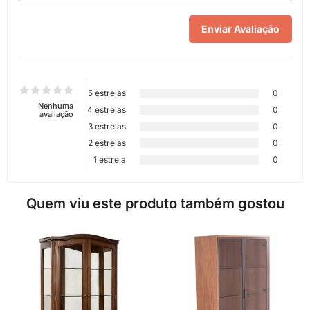
5 estrelas
0
Nenhuma
4 estrelas
0
avaliação
3 estrelas
0
2 estrelas
0
1 estrela
0
Quem viu este produto também gostou