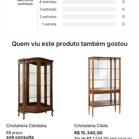
Nenhuma
4 estrelas
0
avaliação
3 estrelas
0
2 estrelas
0
1 estrela
0
Quem viu este produto também gostou
Cristaleira Córdoba
Cristaleira Cible
R$ 15.340,00
R$ preço
sob consulta
10x de R$ 1.534,00
sem juros
ou