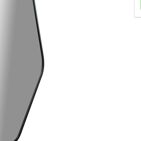
Sofás Retráteis
Tapetes
Bancos e Puffs