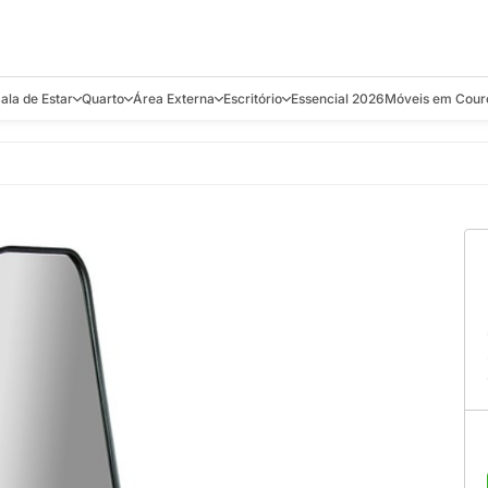
ala de Estar
Quarto
Área Externa
Escritório
Essencial 2026
Móveis em Cour
s
Bistrôs e Banquetas
Camas e Cabeceiras
Balanços
Cadeiras
Aparadores e C
alcões
Chaises
Colchões
Banquetas e Bistrôs
Escrivaninhas
Banquetas
Mesa de Centro
Cômodas
Cadeiras
Estantes
Cadeiras
e Bar, Chá e
Mesas Laterais e de Apoio
Mesas de Cabeceira
Carrinho Bar
Camas
Poltronas
Sofás Cama
Chaises
Decoração e E
antar
Racks e Sofá Table
Recamier e Bancos
Espreguiçadeiras
Mesas de Apoio
Puffs e Bancos
Mesas
Mesas de Cent
Sofás
Mesas de Centro
Mesas de Jant
Sofás Curvos e Orgânicos
Mesas Laterais
Móveis Soltos
Sofás Elétricos
Poltronas
Poltronas
Sofás Fixos e Ilha
Sofás
Sofás