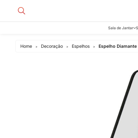
Sala de Jantar
S
Aparadore
Home
Decoração
Espelhos
Espelho Diamante
>
>
>
Buffets e B
Cadeiras
Carrinhos d
Adegas
Mesas de J