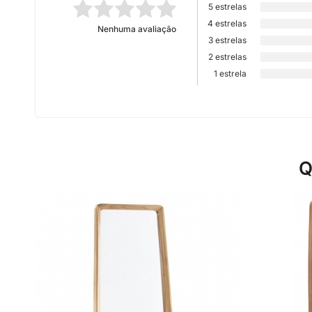
5 estrelas
4 estrelas
Nenhuma avaliação
3 estrelas
2 estrelas
1 estrela
Q