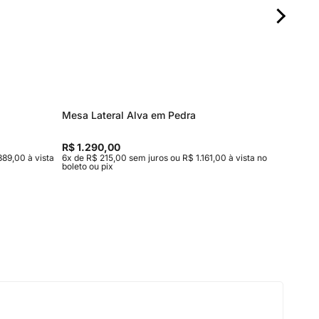
Mesa Lateral Alva em Pedra
Mesa de
Entrega
R$ 1.290,00
R$ 15.9
889,00 à vista
6x de R$ 215,00 sem juros ou R$ 1.161,00 à vista no
10x de R$
boleto ou pix
vista no b