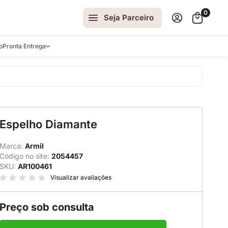
0
Seja Parceiro
o
Pronta Entrega
arrinhos
Espelho Diamante
spelhos
 e Laterais
Marca:
Armil
Código no site:
2054457
ro
SKU:
AR100461
ar
Visualizar avaliações
Preço sob consulta