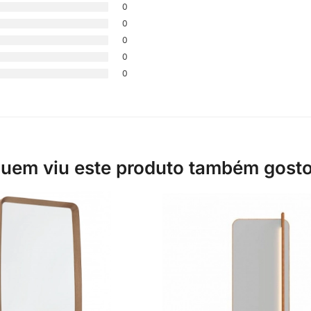
0
0
0
0
0
uem viu este produto também gost