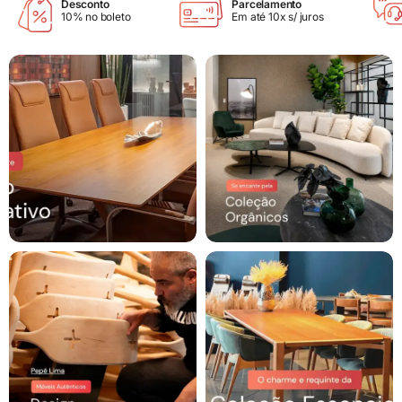
Desconto
Parcelamento
10% no boleto
Em até 10x s/ juros