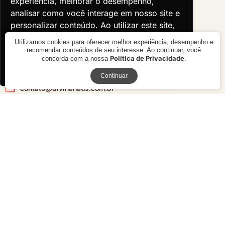
experiência, melhorar o desempenho,
experiência, melhorar o desempenho,
Descontos especiais para
Blocos 3D
analisar como você interage em nosso site e
analisar como você interage em nosso site e
10 itens
personalizar conteúdo. Ao utilizar este site,
personalizar conteúdo. Ao utilizar este site,
Venha conferir agora.
Casoca
você concorda com o uso de cookies.
você concorda com o uso de cookies.
Utilizamos cookies para oferecer melhor experiência, desempenho e
ATENDIMENTO
recomendar conteúdos de seu interesse. Ao continuar, você
Política de Privacidade
concorda com a nossa
.
Ok, entendi!
Ok, entendi!
VISUALIZAR PROMOÇÃO
(46) 3025-2509
Receba novidades
Continuar
contato@divinahaus.com.br
Avenida Tupi 1737, Sala 2, Bairro Brasília
Pato Branco, PR
85504014
Seja parceiro
Pague com