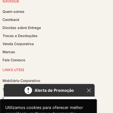
NAVEGUE
Quem somos
Cashback
Dúvidas sobre Entrega
Trocas e Devoluções
Venda Corporativa
Marcas
Fale Conosco
LINKS ÚTEIS
Mobiliário Corporativo
Traga o Seu Projeto
Alerta de Promoção
Divina+
Poltronas até 25%off
Utilizamos cookies para oferecer melhor
Utilizamos cookies para oferecer melhor
Estudio Divina+