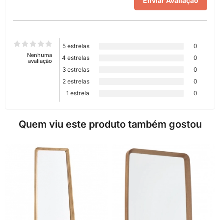
5 estrelas
0
Nenhuma
4 estrelas
0
avaliação
3 estrelas
0
2 estrelas
0
1 estrela
0
Quem viu este produto também gostou