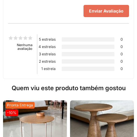
5 estrelas
0
Nenhuma
4 estrelas
0
avaliação
3 estrelas
0
2 estrelas
0
1 estrela
0
Quem viu este produto também gostou
Pronta Entrega
-10%