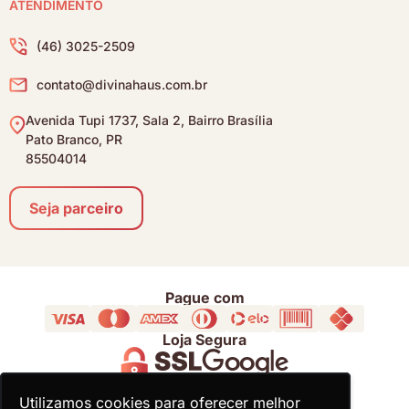
ATENDIMENTO
(46) 3025-2509
contato@divinahaus.com.br
Avenida Tupi 1737, Sala 2, Bairro Brasília
Pato Branco, PR
85504014
Seja parceiro
Pague com
Loja Segura
Acompanhe
Utilizamos cookies para oferecer melhor
Utilizamos cookies para oferecer melhor