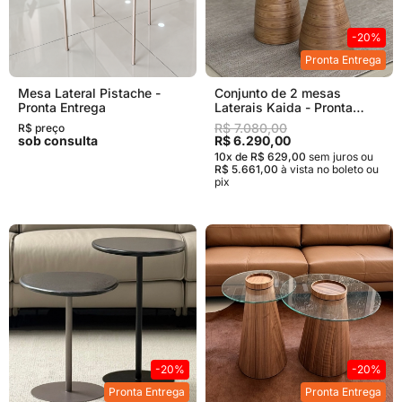
-20%
Pronta Entrega
Mesa Lateral Pistache -
Conjunto de 2 mesas
Pronta Entrega
Laterais Kaida - Pronta
Entrega
R$ 7.080,00
R$ preço
sob consulta
R$ 6.290,00
10x de R$ 629,00
sem juros
ou
R$ 5.661,00
à vista no boleto ou
pix
-20%
-20%
Pronta Entrega
Pronta Entrega