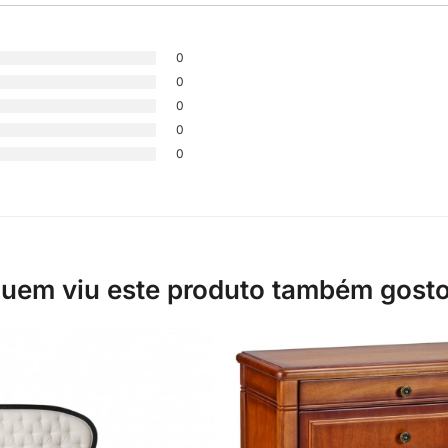
0
0
0
0
0
uem viu este produto também gost