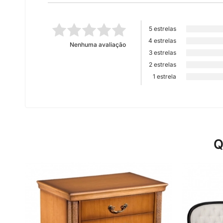
5 estrelas
4 estrelas
Nenhuma avaliação
3 estrelas
2 estrelas
1 estrela
Q