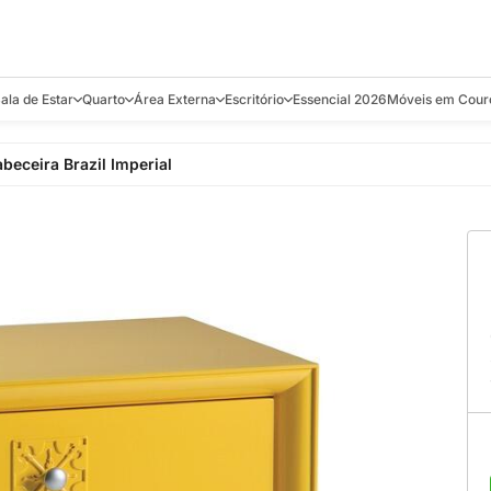
ala de Estar
Quarto
Área Externa
Escritório
Essencial 2026
Móveis em Cour
s
Bistrôs e Banquetas
Camas e Cabeceiras
Balanços
Cadeiras
Aparadores e C
beceira Brazil Imperial
alcões
Chaises
Colchões
Banquetas e Bistrôs
Escrivaninhas
Banquetas
Mesa de Centro
Cômodas
Cadeiras
Estantes
Cadeiras
e Bar, Chá e
Mesas Laterais e de Apoio
Mesas de Cabeceira
Carrinho Bar
Camas
Poltronas
Sofás Cama
Chaises
Decoração e E
antar
Racks e Sofá Table
Recamier e Bancos
Espreguiçadeiras
Mesas de Apoio
Puffs e Bancos
Mesas
Mesas de Cent
Sofás
Mesas de Centro
Mesas de Jant
Sofás Curvos e Orgânicos
Mesas Laterais
Móveis Soltos
Sofás Elétricos
Poltronas
Poltronas
Sofás Fixos e Ilha
Sofás
Sofás