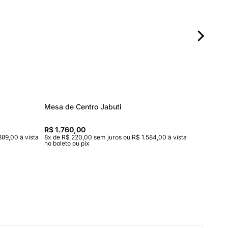
Mesa de Centro Jabuti
Aparado
R$ 1.760,00
R$ 4.82
889,00 à vista
8x de R$ 220,00 sem juros ou R$ 1.584,00 à vista
10x de R$
no boleto ou pix
no boleto