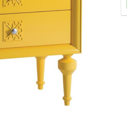
Sofás Retráteis
Tapetes
Bancos e Puffs