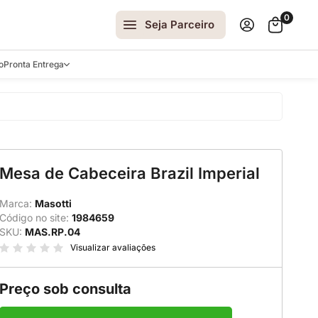
0
Seja Parceiro
o
Pronta Entrega
arrinhos
Mesa de Cabeceira Brazil Imperial
spelhos
 e Laterais
Marca:
Masotti
Código no site:
1984659
ro
SKU:
MAS.RP.04
ar
Visualizar avaliações
Preço sob consulta