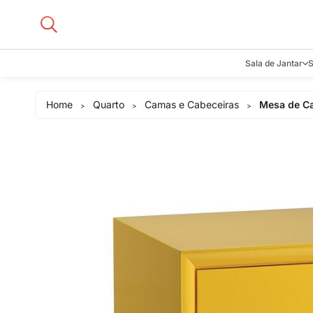
Sala de Jantar
S
Aparadore
Home
Quarto
Camas e Cabeceiras
Mesa de Ca
>
>
>
Buffets e B
Cadeiras
Carrinhos d
Adegas
Mesas de J